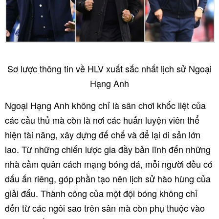
Sơ lược thông tin về HLV xuất sắc nhất lịch sử Ngoại
Hạng Anh
Ngoại Hạng Anh không chỉ là sân chơi khốc liệt của
các cầu thủ mà còn là nơi các huấn luyện viên thể
hiện tài năng, xây dựng đế chế và để lại di sản lớn
lao. Từ những chiến lược gia đầy bản lĩnh đến những
nhà cầm quân cách mạng bóng đá, mỗi người đều có
dấu ấn riêng, góp phần tạo nên lịch sử hào hùng của
giải đấu. Thành công của một đội bóng không chỉ
đến từ các ngôi sao trên sân mà còn phụ thuộc vào