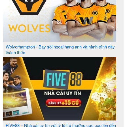
Wolverhampton - Bầy sói ngoại hạng anh và hành trình đầy
thách thức
FIVE88 – Nhà cái uy tín với tỷ lệ trả thưởng cực cao lên đến