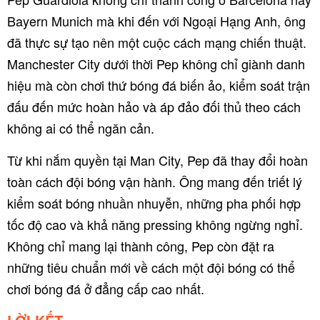
Bayern Munich mà khi đến với Ngoại Hạng Anh, ông
đã thực sự tạo nên một cuộc cách mạng chiến thuật.
Manchester City dưới thời Pep không chỉ giành danh
hiệu mà còn chơi thứ bóng đá biến ảo, kiểm soát trận
đấu đến mức hoàn hảo và áp đảo đối thủ theo cách
không ai có thể ngăn cản.
Từ khi nắm quyền tại Man City, Pep đã thay đổi hoàn
toàn cách đội bóng vận hành. Ông mang đến triết lý
kiểm soát bóng nhuần nhuyễn, những pha phối hợp
tốc độ cao và khả năng pressing không ngừng nghỉ.
Không chỉ mang lại thành công, Pep còn đặt ra
những tiêu chuẩn mới về cách một đội bóng có thể
chơi bóng đá ở đẳng cấp cao nhất.