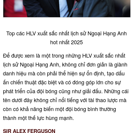
Top các HLV xuất sắc nhất lịch sử Ngoại Hạng Anh
hot nhất 2025
Để được xem là một trong những HLV xuất sắc nhất
lịch sử Ngoại Hạng Anh, không chỉ đơn giản là giành
danh hiệu mà còn phải thể hiện sự ổn định, tạo dấu
ấn chiến thuật đặc biệt và có đóng góp lớn cho sự
phát triển của đội bóng cũng như giải đấu. Những cái
tên dưới đây không chỉ nổi tiếng với tài thao lược mà
còn có khả năng biến một đội bóng bình thường
thành một thế lực hùng mạnh.
SIR ALEX FERGUSON